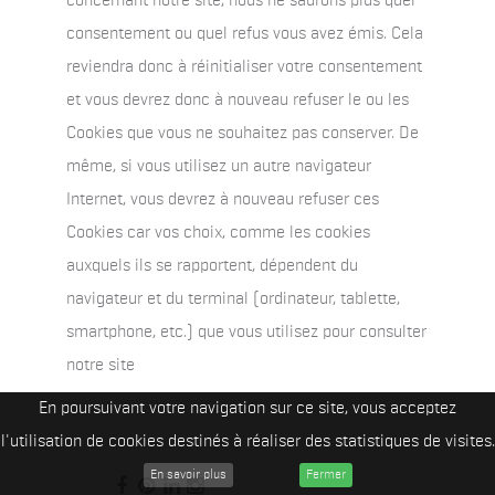
concernant notre site, nous ne saurons plus quel
consentement ou quel refus vous avez émis. Cela
reviendra donc à réinitialiser votre consentement
et vous devrez donc à nouveau refuser le ou les
Cookies que vous ne souhaitez pas conserver. De
même, si vous utilisez un autre navigateur
Internet, vous devrez à nouveau refuser ces
Cookies car vos choix, comme les cookies
auxquels ils se rapportent, dépendent du
navigateur et du terminal (ordinateur, tablette,
smartphone, etc.) que vous utilisez pour consulter
notre site
En poursuivant votre navigation sur ce site, vous acceptez
l'utilisation de cookies destinés à réaliser des statistiques de visites.
En savoir plus
Fermer