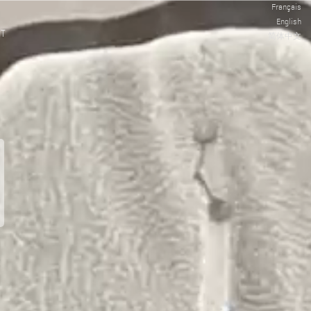
Français
English
CT
简体中文