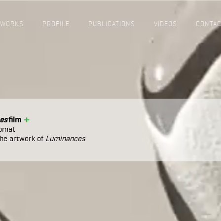
WORKS
PROFILE
PUBLICATIONS
VIDEOS
CONTA
+
es
film
homat
he artwork of
Luminances