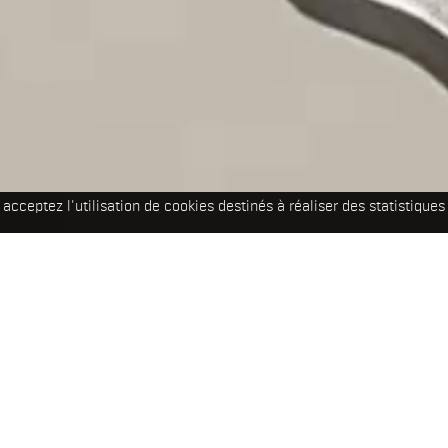
acceptez l'utilisation de cookies destinés à réaliser des statistiques 
WORKS
All
All
Installations / Ex