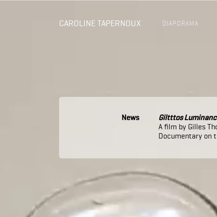
CAROLINE TAPERNOUX
DIAPORAMA
News
Giltttos Luminanc
A film by Gilles T
Documentary on t