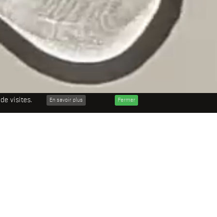
de visites.
En savoir plus
Fermer
hibitions
On The Wall
Orders
Sculpture
Sculptures